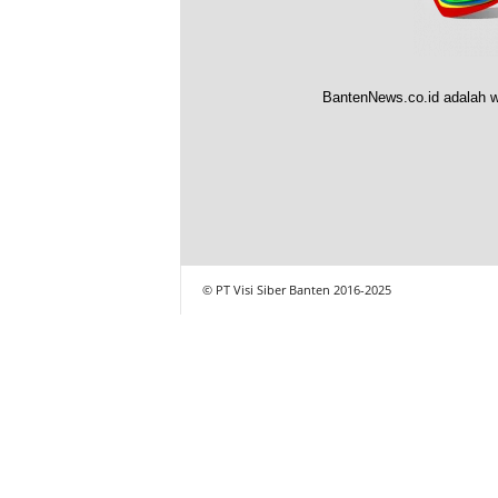
BantenNews.co.id adalah w
© PT Visi Siber Banten 2016-2025