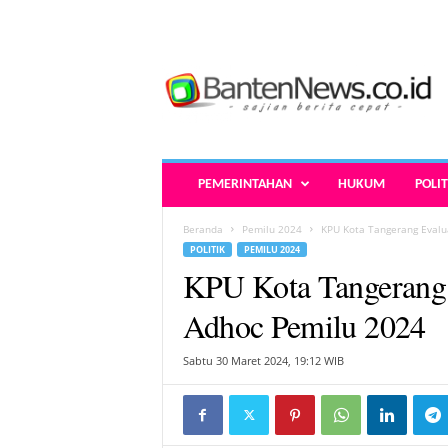
B
a
n
t
e
n
N
PEMERINTAHAN
HUKUM
POLIT
e
w
Beranda
Pemilu 2024
KPU Kota Tangerang Evalu
s
POLITIK
PEMILU 2024
.
KPU Kota Tangerang 
c
o
Adhoc Pemilu 2024
.
i
Sabtu 30 Maret 2024, 19:12 WIB
d
-
B
e
r