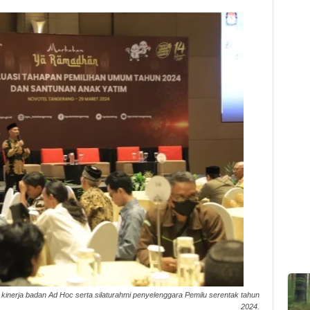
inerja badan Ad Hoc serta silaturahmi penyelenggara Pemilu serentak tahun
2024.