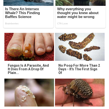
Fungus Is A Parasite, And
No Poop For More Than 2
It Dies From A Drop Of
Days - It's The First Sign
Plain...
Of