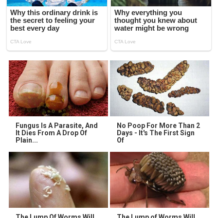
Fungus Is A Parasite, And
No Poop For More Than 2
It Dies From A Drop Of
Days - It's The First Sign
Plain...
Of
The Lump Of Worms Will
The Lump of Worms Will