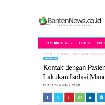
B
a
n
t
e
n
N
PEMERINTAHAN
HUKUM
POLIT
e
w
Beranda
Kesehatan
Kontak dengan Pasien Coron
s
KESEHATAN
.
Kontak dengan Pasie
c
o
Lakukan Isolasi Man
.
i
Senin 16 Maret 2020, 21:05 WIB
d
-
B
e
r