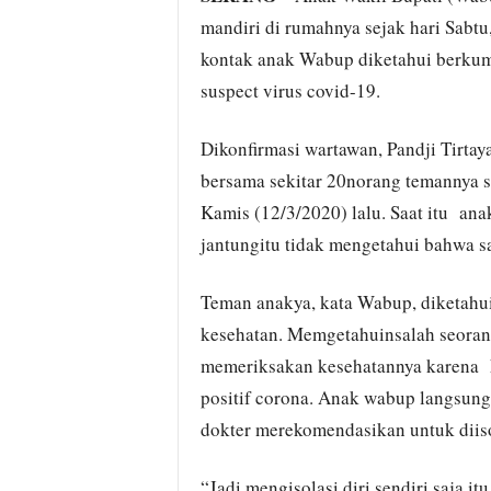
mandiri di rumahnya sejak hari Sabtu,‎
kontak anak Wabup diketahui berkum
suspect virus covid-19.
Dikonfirmasi wartawan, Pandji Tirta
bersama sekitar 20norang temannya se
Kamis (12/3/2020) lalu. Saat itu ana
jantungitu tidak mengetahui bahwa sa
Teman anakya, kata Wabup, diketahui
kesehatan. Memgetahuinsalah seorang 
memeriksakan kesehatannya karena 
positif corona. Anak wabup langsun
dokter merekomendasikan untuk diiso
“Jadi mengisolasi diri sendiri saja itu