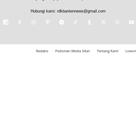
Hubungi kami:
rdkbantennews@gmail.com
Redaksi
Pedoman Media Siber
Tentang Kami
Lowon