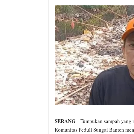
i
t
a
B
a
n
t
e
n
H
a
r
i
I
n
i
SERANG
– Tumpukan sampah yang m
Komunitas Peduli Sungai Banten meng