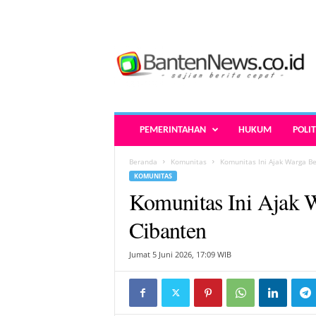
B
a
n
t
e
n
N
PEMERINTAHAN
HUKUM
POLIT
e
w
Beranda
Komunitas
Komunitas Ini Ajak Warga Be
s
KOMUNITAS
.
Komunitas Ini Ajak 
c
o
Cibanten
.
i
Jumat 5 Juni 2026, 17:09 WIB
d
-
B
e
r