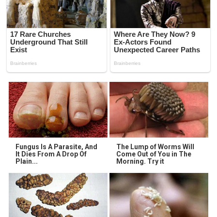
Fungus Is A Parasite, And
The Lump of Worms Will
It Dies From A Drop Of
Come Out of You in The
Plain...
Morning. Try it