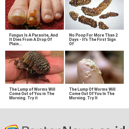
Fungus Is A Parasite, And
No Poop For More Than 2
It Dies From A Drop Of
Days - It's The First Sign
Plain...
Of
The Lump of Worms Will
The Lump Of Worms Will
Come Out of You in The
Come Out Of You In The
Morning. Try it
Morning. Try It