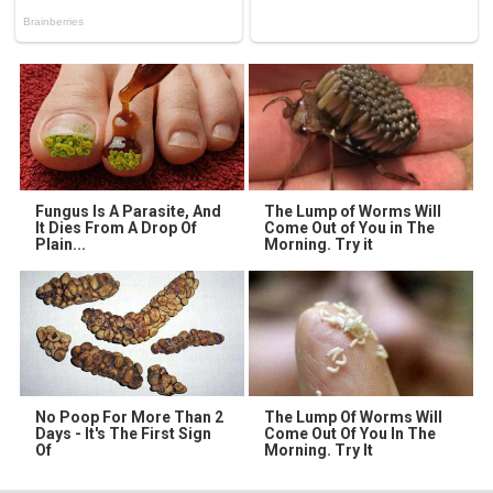
Fungus Is A Parasite, And
The Lump of Worms Will
It Dies From A Drop Of
Come Out of You in The
Plain...
Morning. Try it
No Poop For More Than 2
The Lump Of Worms Will
Days - It's The First Sign
Come Out Of You In The
Of
Morning. Try It