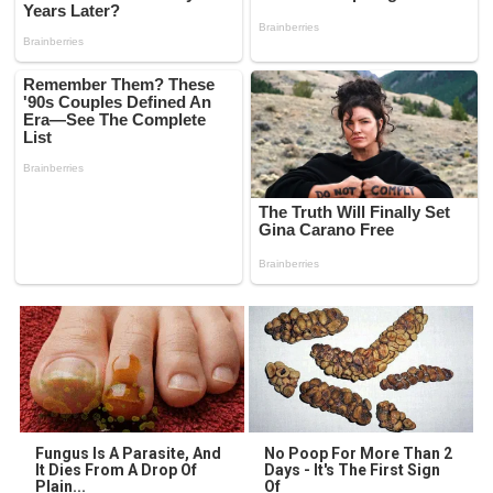
Fungus Is A Parasite, And
No Poop For More Than 2
It Dies From A Drop Of
Days - It's The First Sign
Plain...
Of