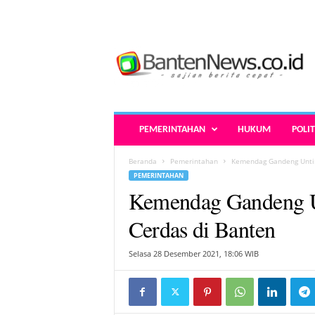
B
a
n
t
e
n
N
PEMERINTAHAN
HUKUM
POLIT
e
w
Beranda
Pemerintahan
Kemendag Gandeng Untir
s
PEMERINTAHAN
.
Kemendag Gandeng U
c
o
Cerdas di Banten
.
i
Selasa 28 Desember 2021, 18:06 WIB
d
-
B
e
r