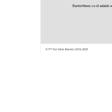
BantenNews.co.id adalah w
© PT Visi Siber Banten 2016-2025