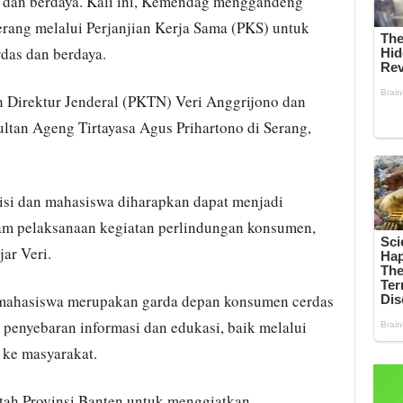
 dan berdaya. Kali ini, Kemendag menggandeng
erang melalui Perjanjian Kerja Sama (PKS) untuk
das dan berdaya.
 Direktur Jenderal (PKTN) Veri Anggrijono dan
ltan Ageng Tirtayasa Agus Prihartono di Serang,
misi dan mahasiswa diharapkan dapat menjadi
am pelaksanaan kegiatan perlindungan konsumen,
jar Veri.
 mahasiswa merupakan garda depan konsumen cerdas
enyebaran informasi dan edukasi, baik melalui
 ke masyarakat.
tah Provinsi Banten untuk menggiatkan