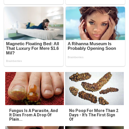
Fungus Is A Parasite, And
No Poop For More Than 2
It Dies From A Drop Of
Days - It's The First Sign
Plain...
Of