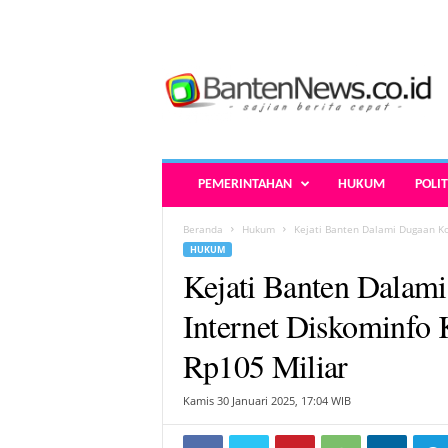
B
a
n
t
e
n
N
PEMERINTAHAN
HUKUM
POLIT
e
w
Beranda
Hukum
Kejati Banten Dalami Dugaan Ko
s
HUKUM
.
Kejati Banten Dalam
c
o
Internet Diskominfo
.
i
Rp105 Miliar
d
-
Kamis 30 Januari 2025, 17:04 WIB
B
e
r