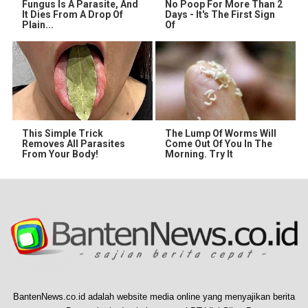
Fungus Is A Parasite, And
No Poop For More Than 2
It Dies From A Drop Of
Days - It's The First Sign
Plain...
Of
This Simple Trick
The Lump Of Worms Will
Removes All Parasites
Come Out Of You In The
From Your Body!
Morning. Try It
BantenNews.co.id adalah website media online yang menyajikan berita