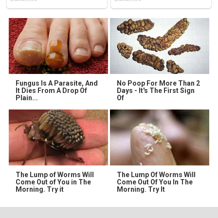
Fungus Is A Parasite, And
No Poop For More Than 2
It Dies From A Drop Of
Days - It's The First Sign
Plain...
Of
The Lump of Worms Will
The Lump Of Worms Will
Come Out of You in The
Come Out Of You In The
Morning. Try it
Morning. Try It