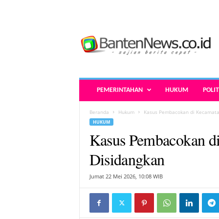
B
a
n
t
e
n
N
PEMERINTAHAN
HUKUM
POLIT
e
w
Beranda
Hukum
Kasus Pembacokan di Kecamatan
s
HUKUM
.
Kasus Pembacokan di
c
o
Disidangkan
.
i
Jumat 22 Mei 2026, 10:08 WIB
d
-
B
e
r