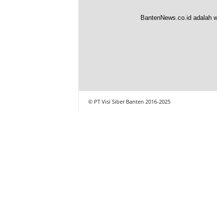
BantenNews.co.id adalah w
© PT Visi Siber Banten 2016-2025