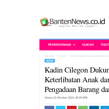
B
a
n
t
e
n
N
PEMERINTAHAN
HUKUM
POLIT
e
w
Beranda
Bisnis
Kadin Cilegon Dukung Kebijakan 
s
BISNIS
.
Kadin Cilegon Dukun
c
o
Keterlibatan Anak d
.
i
Pengadaan Barang da
d
-
Selasa 22 Oktober 2024, 00:09 WIB
B
e
r