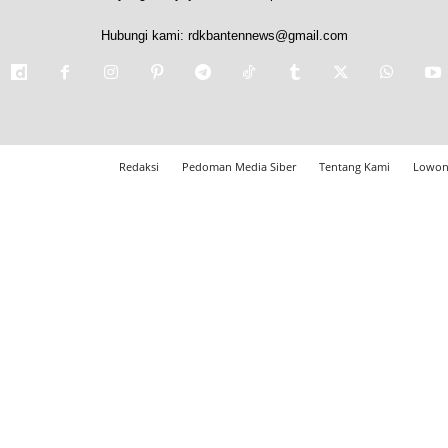
Hubungi kami:
rdkbantennews@gmail.com
Redaksi
Pedoman Media Siber
Tentang Kami
Lowon