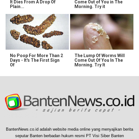
It Dies From A Drop Of
Come Out of You in The
Plain...
Morning. Try it
No Poop For More Than 2
The Lump Of Worms Will
Days - It's The First Sign
Come Out Of You In The
Of
Morning. Try It
BantenNews.co.id adalah website media online yang menyajikan berita
seputar Banten berbadan hukum resmi PT Visi Siber Banten