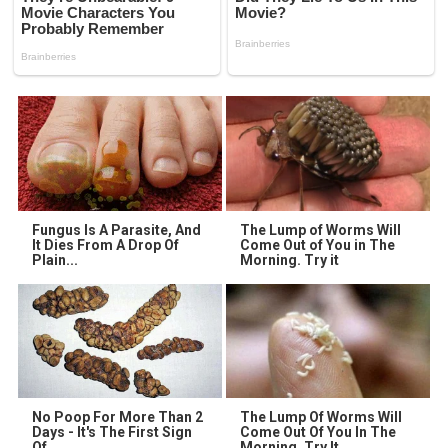
Fungus Is A Parasite, And
The Lump of Worms Will
It Dies From A Drop Of
Come Out of You in The
Plain...
Morning. Try it
No Poop For More Than 2
The Lump Of Worms Will
Days - It's The First Sign
Come Out Of You In The
Of
Morning. Try It