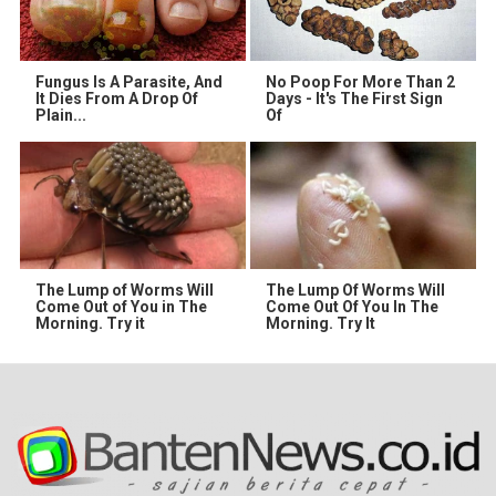
Fungus Is A Parasite, And
No Poop For More Than 2
It Dies From A Drop Of
Days - It's The First Sign
Plain...
Of
The Lump of Worms Will
The Lump Of Worms Will
Come Out of You in The
Come Out Of You In The
Morning. Try it
Morning. Try It