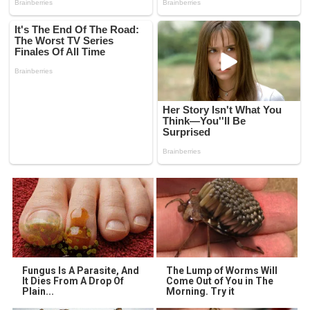
Fungus Is A Parasite, And
The Lump of Worms Will
It Dies From A Drop Of
Come Out of You in The
Plain...
Morning. Try it