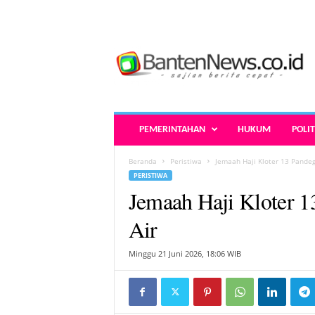
B
a
n
t
e
n
N
PEMERINTAHAN
HUKUM
POLIT
e
w
Beranda
Peristiwa
Jemaah Haji Kloter 13 Pandeg
s
PERISTIWA
.
Jemaah Haji Kloter 1
c
o
Air
.
i
Minggu 21 Juni 2026, 18:06 WIB
d
-
B
e
r