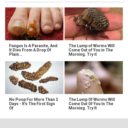
Fungus Is A Parasite, And
The Lump of Worms Will
It Dies From A Drop Of
Come Out of You in The
Plain...
Morning. Try it
No Poop For More Than 2
The Lump Of Worms Will
Days - It's The First Sign
Come Out Of You In The
Of
Morning. Try It