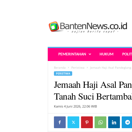
B
a
n
t
e
n
N
PEMERINTAHAN
HUKUM
POLIT
e
w
Beranda
Peristiwa
Jemaah Haji Asal Pandeglang 
s
PERISTIWA
.
Jemaah Haji Asal Pan
c
o
Tanah Suci Bertamba
.
i
Kamis 4 Juni 2026, 22:06 WIB
d
-
B
e
r