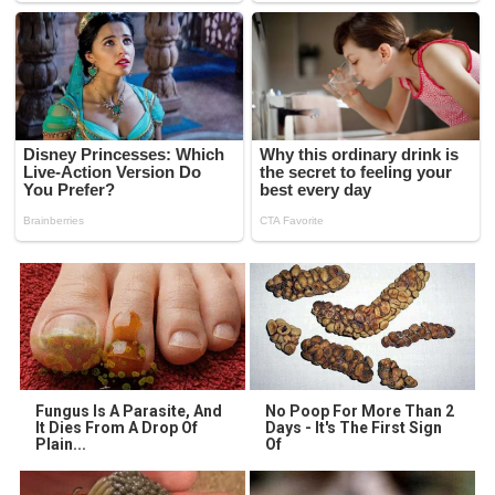
Fungus Is A Parasite, And
No Poop For More Than 2
It Dies From A Drop Of
Days - It's The First Sign
Plain...
Of