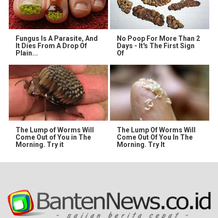
Fungus Is A Parasite, And
No Poop For More Than 2
It Dies From A Drop Of
Days - It's The First Sign
Plain...
Of
The Lump of Worms Will
The Lump Of Worms Will
Come Out of You in The
Come Out Of You In The
Morning. Try it
Morning. Try It