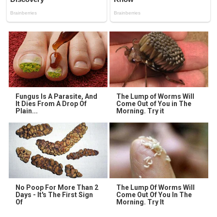
Fungus Is A Parasite, And
The Lump of Worms Will
It Dies From A Drop Of
Come Out of You in The
Plain...
Morning. Try it
No Poop For More Than 2
The Lump Of Worms Will
Days - It's The First Sign
Come Out Of You In The
Of
Morning. Try It