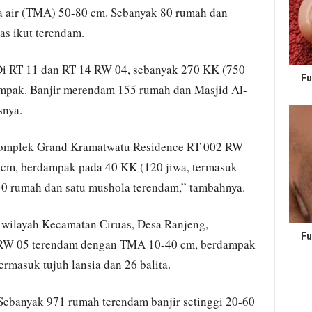
a air (TMA) 50-80 cm. Sebanyak 80 rumah dan
las ikut terendam.
i RT 11 dan RT 14 RW 04, sebanyak 270 KK (750
Fu
ampak. Banjir merendam 155 rumah dan Masjid Al-
snya.
 komplek Grand Kramatwatu Residence RT 002 RW
 cm, berdampak pada 40 KK (120 jiwa, termasuk
 40 rumah dan satu mushola terendam,” tambahnya.
k wilayah Kecamatan Ciruas, Desa Ranjeng,
Fu
 RW 05 terendam dengan TMA 10-40 cm, berdampak
ermasuk tujuh lansia dan 26 balita.
banyak 971 rumah terendam banjir setinggi 20-60