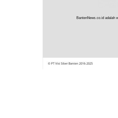
BantenNews.co.id adalah w
© PT Visi Siber Banten 2016-2025