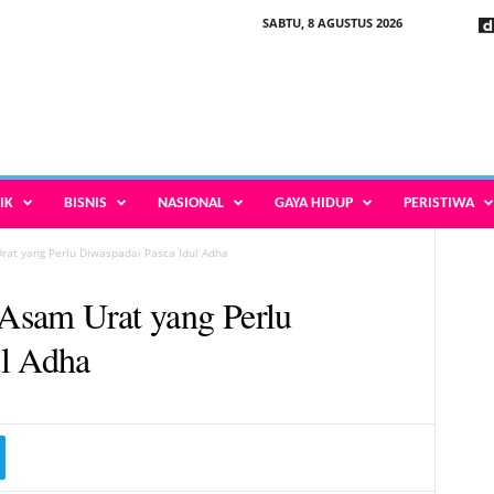
SABTU, 8 AGUSTUS 2026
IK
BISNIS
NASIONAL
GAYA HIDUP
PERISTIWA
Urat yang Perlu Diwaspadai Pasca Idul Adha
 Asam Urat yang Perlu
ul Adha