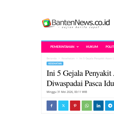
B
a
n
t
e
n
N
PEMERINTAHAN
HUKUM
POLIT
e
w
Beranda
Kesehatan
Ini 5 Gejala Penyakit Asam 
s
KESEHATAN
.
Ini 5 Gejala Penyakit
c
o
Diwaspadai Pasca Id
.
i
Minggu 31 Mei 2026, 00:11 WIB
d
-
B
e
r