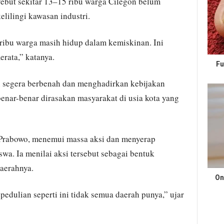
yebut sekitar 13–15 ribu warga Cilegon belum
elilingi kawasan industri.
0 ribu warga masih hidup dalam kemiskinan. Ini
ata,” katanya.
Fu
 segera berbenah dan menghadirkan kebijakan
nar-benar dirasakan masyarakat di usia kota yang
 Prabowo, menemui massa aksi dan menyerap
swa. Ia menilai aksi tersebut sebagai bentuk
aerahnya.
On
epedulian seperti ini tidak semua daerah punya,” ujar