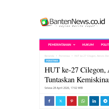
B
a
n
t
e
n
N
PEMERINTAHAN
HUKUM
POLIT
e
w
Beranda
Peristiwa
HUT ke-27 Cilegon, Aktivis 
s
PERISTIWA
.
HUT ke-27 Cilegon, 
c
o
Tuntaskan Kemiskina
.
i
Selasa 28 April 2026, 17:02 WIB
d
-
B
e
r