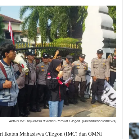
Aktivis IMC unjukrasa di depan Pemkot Cilegon. (Maulana/bantennews)
i Ikatan Mahasiswa Cilegon (IMC) dan GMNI