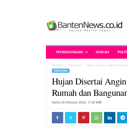
B
a
n
t
e
n
N
PEMERINTAHAN
HUKUM
POLIT
e
w
Beranda
Peristiwa
Hujan Disertai Angin Kencan
s
PERISTIWA
.
Hujan Disertai Angi
c
o
Rumah dan Bangunan
.
i
Kamis 26 Oktober 2023, 17:20 WIB
d
-
B
e
r