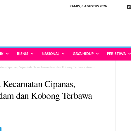
KAMIS, 6 AGUSTUS 2026
IK
BISNIS
NASIONAL
GAYA HIDUP
PERISTIWA
tan Cipanas, Sejumlah Desa Terendam dan Kobong Terbawa Arus...
 Kecamatan Cipanas,
ndam dan Kobong Terbawa