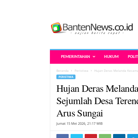
B
a
n
t
e
n
N
PEMERINTAHAN
HUKUM
POLIT
e
w
Beranda
Peristiwa
Hujan Deras Melanda Kecama
s
PERISTIWA
.
Hujan Deras Melanda
c
o
Sejumlah Desa Tere
.
i
Arus Sungai
d
-
Jumat 15 Mei 2026, 21:17 WIB
B
e
r