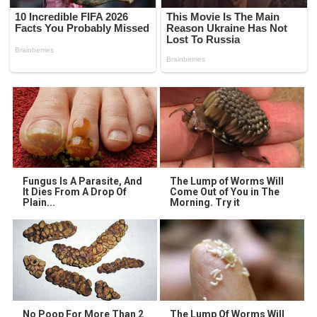
Fungus Is A Parasite, And
The Lump of Worms Will
It Dies From A Drop Of
Come Out of You in The
Plain...
Morning. Try it
No Poop For More Than 2
The Lump Of Worms Will