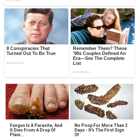
Fungus Is A Parasite, And
No Poop For More Than 2
It Dies From A Drop Of
Days - It's The First Sign
Plain...
Of