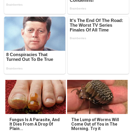
Fungus Is A Parasite, And
The Lump of Worms Will
It Dies From A Drop Of
Come Out of You in The
Plain...
Morning. Try it