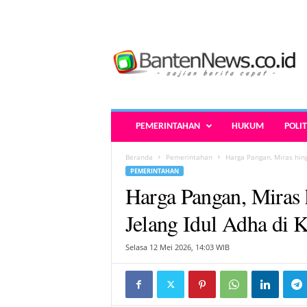
B
a
n
t
e
n
N
PEMERINTAHAN
HUKUM
POLIT
e
w
Beranda
Pemerintahan
Harga Pangan, Miras hing
s
PEMERINTAHAN
.
Harga Pangan, Miras 
c
o
Jelang Idul Adha di 
.
i
Selasa 12 Mei 2026, 14:03 WIB
d
-
B
e
r