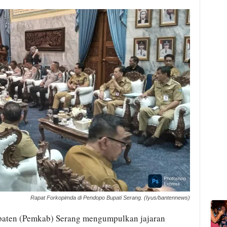
Rapat Forkopimda di Pendopo Bupati Serang. (Iyus/bantennews)
aten (Pemkab) Serang mengumpulkan jajaran