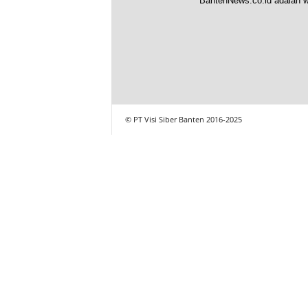
BantenNews.co.id adalah w
© PT Visi Siber Banten 2016-2025