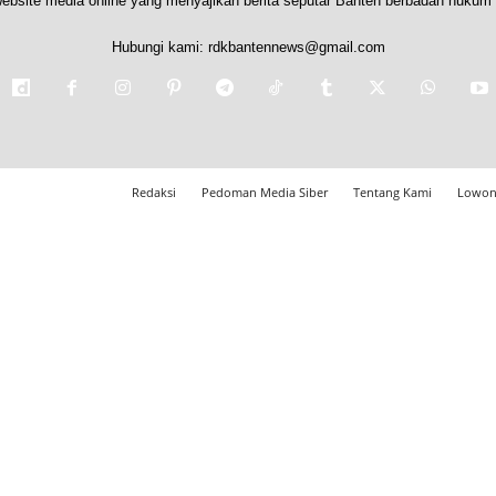
ebsite media online yang menyajikan berita seputar Banten berbadan hukum 
Hubungi kami:
rdkbantennews@gmail.com
Redaksi
Pedoman Media Siber
Tentang Kami
Lowon