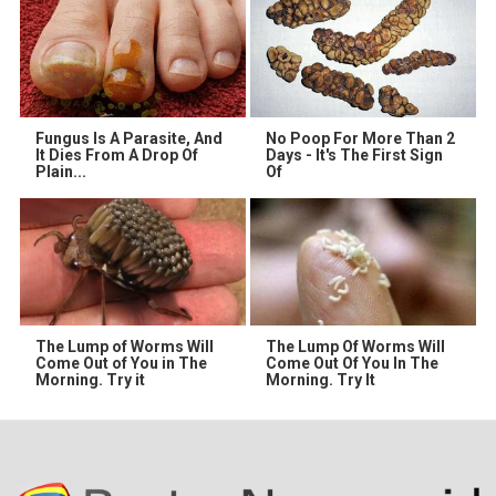
Fungus Is A Parasite, And
No Poop For More Than 2
It Dies From A Drop Of
Days - It's The First Sign
Plain...
Of
The Lump of Worms Will
The Lump Of Worms Will
Come Out of You in The
Come Out Of You In The
Morning. Try it
Morning. Try It