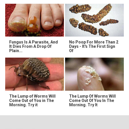
Fungus Is A Parasite, And
No Poop For More Than 2
It Dies From A Drop Of
Days - It's The First Sign
Plain...
Of
The Lump of Worms Will
The Lump Of Worms Will
Come Out of You in The
Come Out Of You In The
Morning. Try it
Morning. Try It