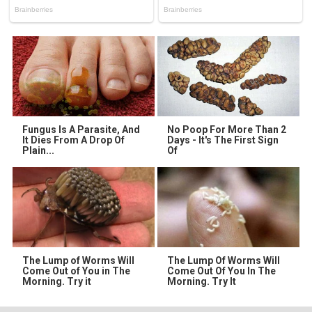
Fungus Is A Parasite, And
No Poop For More Than 2
It Dies From A Drop Of
Days - It's The First Sign
Plain...
Of
The Lump of Worms Will
The Lump Of Worms Will
Come Out of You in The
Come Out Of You In The
Morning. Try it
Morning. Try It