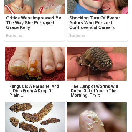
Fungus Is A Parasite, And
The Lump of Worms Will
It Dies From A Drop Of
Come Out of You in The
Plain...
Morning. Try it