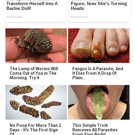
The Lump of Worms Will
Fungus Is A Parasite, And
Come Out of You in The
It Dies From A Drop Of
Morning. Try it
Plain...
No Poop For More Than 2
This Simple Trick
Days - It's The First Sign
Removes All Parasites
Of
From Your Body!