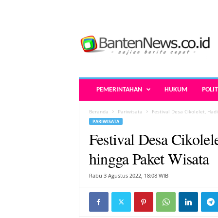
B
a
n
t
e
n
N
PEMERINTAHAN
HUKUM
POLIT
e
w
Beranda
Pariwisata
Festival Desa Cikolelet, Ha
s
PARIWISATA
.
Festival Desa Cikolel
c
o
hingga Paket Wisata
.
i
Rabu 3 Agustus 2022, 18:08 WIB
d
-
B
e
r