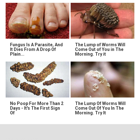
Fungus Is A Parasite, And
The Lump of Worms Will
It Dies From A Drop Of
Come Out of You in The
Plain...
Morning. Try it
No Poop For More Than 2
The Lump Of Worms Will
Days - It's The First Sign
Come Out Of You In The
Of
Morning. Try It