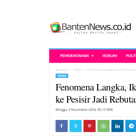
B
a
n
t
e
n
N
PEMERINTAHAN
HUKUM
POLIT
e
w
Beranda
Video
Fenomena Langka, Ikan di Pantai 
s
VIDEO
.
Fenomena Langka, Ika
c
o
ke Pesisir Jadi Rebut
.
i
Minggu 3 November 2024, 05:15 WIB
d
-
B
e
r