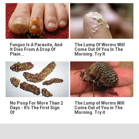
Fungus Is A Parasite, And
The Lump Of Worms Will
It Dies From A Drop Of
Come Out Of You In The
Plain...
Morning. Try It
No Poop For More Than 2
The Lump of Worms Will
Days - It's The First Sign
Come Out of You in The
Of
Morning. Try it