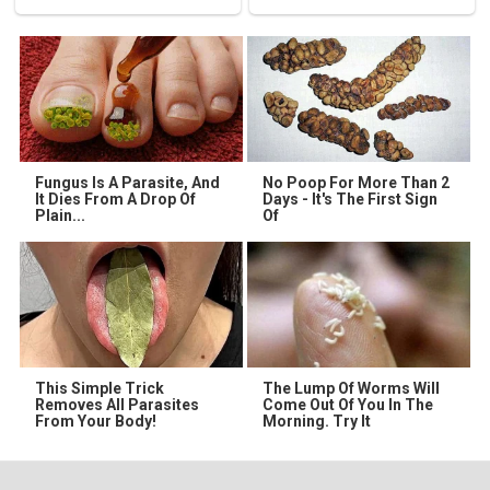
Fungus Is A Parasite, And
No Poop For More Than 2
It Dies From A Drop Of
Days - It's The First Sign
Plain...
Of
This Simple Trick
The Lump Of Worms Will
Removes All Parasites
Come Out Of You In The
From Your Body!
Morning. Try It