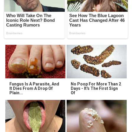
Fungus Is A Parasite, And
No Poop For More Than 2
It Dies From A Drop Of
Days - It's The First Sign
Plain...
Of