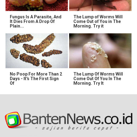
Fungus Is A Parasite, And
The Lump of Worms Will
It Dies From A Drop Of
Come Out of You in The
Plain...
Morning. Try it
No Poop For More Than 2
The Lump Of Worms Will
Days - It's The First Sign
Come Out Of You In The
Of
Morning. Try It