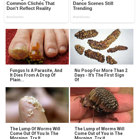
Fungus Is A Parasite, And
No Poop For More Than 2
It Dies From A Drop Of
Days - It's The First Sign
Plain...
Of
The Lump Of Worms Will
The Lump of Worms Will
Come Out Of You In The
Come Out of You in The
Morning. Try It
Morning. Try it