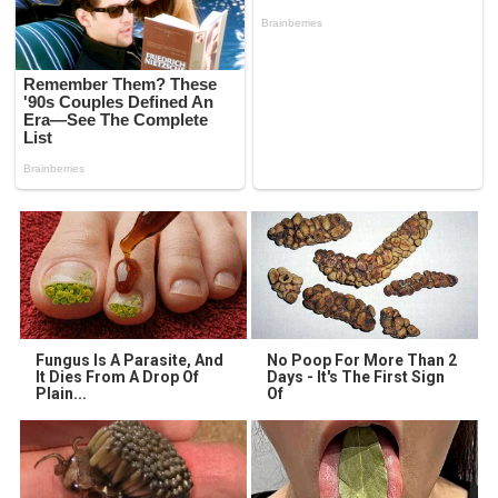
Fungus Is A Parasite, And
No Poop For More Than 2
It Dies From A Drop Of
Days - It's The First Sign
Plain...
Of