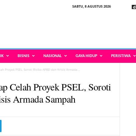
SABTU, 8 AGUSTUS 2026
IK
BISNIS
NASIONAL
GAYA HIDUP
PERISTIWA
h Proyek PSEL, Soroti Risiko APBD dan Krisis Armada...
p Celah Proyek PSEL, Soroti
isis Armada Sampah