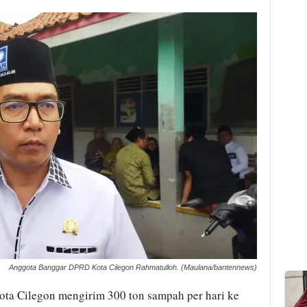
Anggota Banggar DPRD Kota Cilegon Rahmatulloh. (Maulana/bantennews)
a Cilegon mengirim 300 ton sampah per hari ke