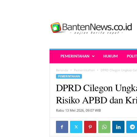
B
a
n
t
e
n
N
PEMERINTAHAN
HUKUM
POLIT
e
w
Beranda
Pemerintahan
DPRD Cilegon Ungkap Cela
s
PEMERINTAHAN
.
DPRD Cilegon Ungka
c
o
Risiko APBD dan Kr
.
i
Rabu 13 Mei 2026, 09:07 WIB
d
-
B
e
r